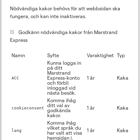
Nödvändiga kakor behövs för att webbsidan ska
fungera, och kan inte inaktiveras.
Godkänn nödvändiga kakor från Marstrand
Express
Namn
Syfte
Varaktighet
Typ
Kunna logga in
på ditt
Marstrand
Express-konto
1 år
Kaka
ACC
och förbli
inloggad vid
nästa besök.
Komma ihåg
ditt val av
1 år
Kaka
cookieconsent
godkända
kakor.
Komma ihåg
vilket språk du
1 år
Kaka
lang
har valt att visa
hemsidan i.